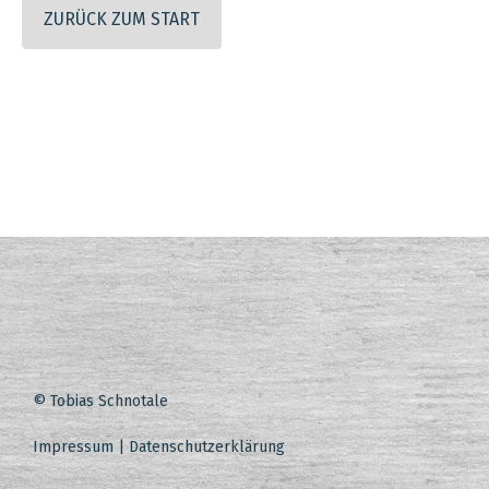
ZURÜCK ZUM START
© Tobias Schnotale
Impressum
|
Datenschutzerklärung