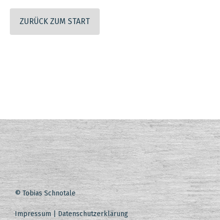
ZURÜCK ZUM START
© Tobias Schnotale
Impressum
|
Datenschutzerklärung